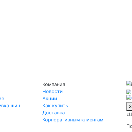
Компания
Новости
ие
Акции
увка шин
Как купить
З
Доставка
«Ш
Корпоративным клиентам
По