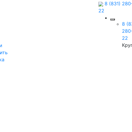
8 (831) 280
22
8 (8
280
22
Кру
и
ить
ка